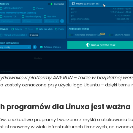
użytkowników platformy ANY.RUN – także w bezpłatnej wers
nuxa zostały oznaczone przy użyciu logo Ubuntu – dzięki te
ch programów dla Linuxa jest ważna
pców, a szkodliwe programy tworzone z myślą o atakowaniu t
st stosowany w wielu infrastrukturach firmowych, co oznacza