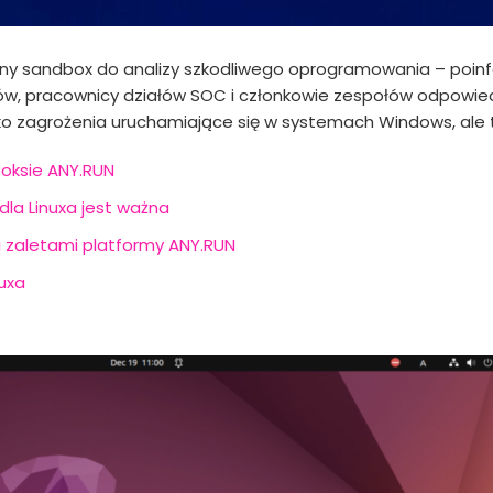
wny sandbox do analizy szkodliwego oprogramowania – poinf
amów, pracownicy działów SOC i członkowie zespołów odpowi
 zagrożenia uruchamiające się w systemach Windows, ale ta
oksie ANY.RUN
la Linuxa jest ważna
i zaletami platformy ANY.RUN
nuxa