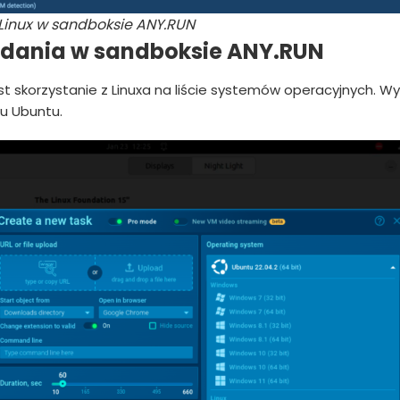
 Linux w sandboksie ANY.RUN
adania w sandboksie ANY.RUN
 skorzystanie z Linuxa na liście systemów operacyjnych. Wy
u Ubuntu.