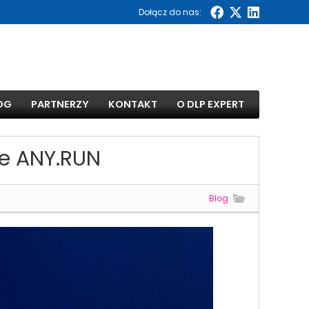
Dołącz do nas:
OG
PARTNERZY
KONTAKT
O DLP EXPERT
ie ANY.RUN
Blog