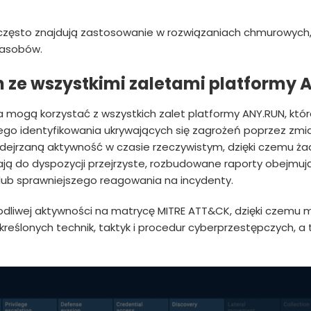
 często znajdują zastosowanie w rozwiązaniach chmurowych, 
zasobów.
h ze wszystkimi zaletami platformy
a mogą korzystać z wszystkich zalet platformy ANY.RUN, któ
ego identyfikowania ukrywających się zagrożeń poprzez zmi
ejrzaną aktywność w czasie rzeczywistym, dzięki czemu żad
ają do dyspozycji przejrzyste, rozbudowane raporty obejmuj
y lub sprawniejszego reagowania na incydenty.
dliwej aktywności na matrycę MITRE ATT&CK, dzięki czemu m
eślonych technik, taktyk i procedur cyberprzestępczych, a